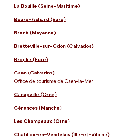
La Bouille (Seine-Maritime)
Bourg-Achard (Eure)
Brecé (Mayenne)
Bretteville-sur-Odon (Calvados)
Broglie (Eure)
Caen (Calvados)
Office de tourisme de Caen-la-Mer
Canapville (Orne)
Cérences (Manche)
Les Champeaux (Orne)
Châtillon-en-Vendelais (Ille-et-Vilaine)