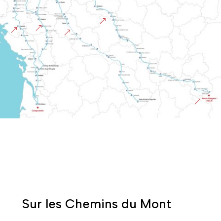
&
&
&
&
&
Sur les Chemins du Mont