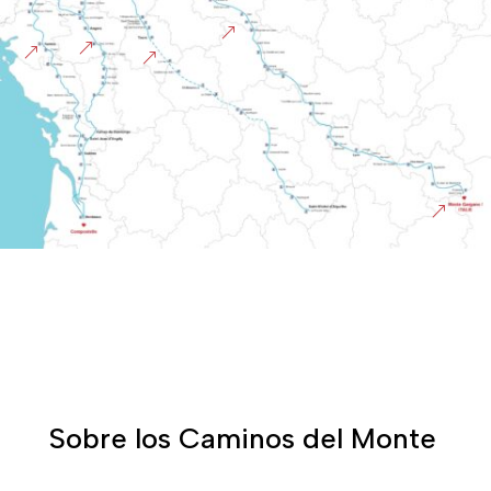
&
&
&
&
&
Sobre los Caminos del Monte