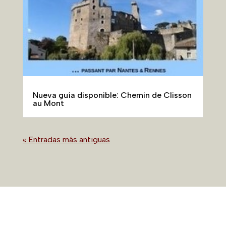
Caminando por los senderos
de
Mont-Saint-Michel
La peregrinación fue realizada por la mayoría de
los reyes de Francia hasta finales del siglo XVI,
entre ellos San Luis, Philippe-le-Bel, Luis XI y
Francisco I, así como por los personajes más
importantes del reino. Pero lo hacían sobre todo
personas modestas y niños.
A finales del siglo XIX se restauró la abadía,
clasificada como monumento histórico, y
volvieron el culto y las peregrinaciones a San
Miguel. Convertida en una gran atracción
turística, la casa del Arcángel atrae cada año a