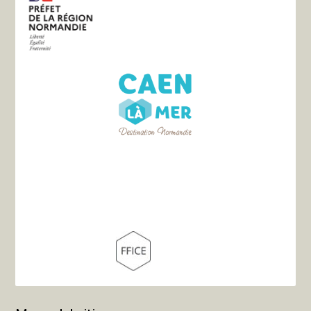
Mapa del sitio
La asociación
Historia
Los caminos
Alojamiento
Información práctica
Enlaces útiles
Sus testimonios
Información jurídica
-
Política de confidencialidad