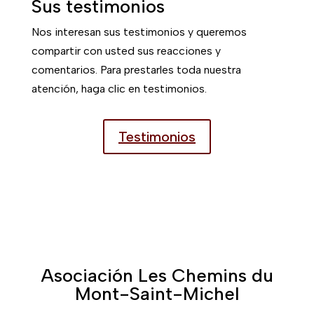
Asociación Les Chemins du
Mont-Saint-Michel
3 rue d'Yverdon
14210 EVRECY
Correo :
chemins-st-
michel@wanadoo.fr
Tel:
02 31 24 11 76