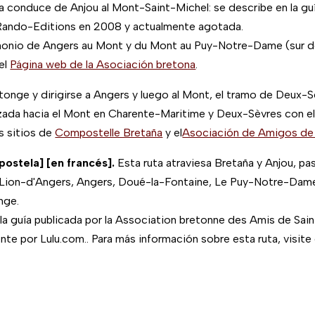
a conduce de Anjou al Mont-Saint-Michel: se describe en la gu
r Rando-Editions en 2008 y actualmente agotada.
rimonio de Angers au Mont y du Mont au Puy-Notre-Dame (sur d
el
Página web de la Asociación bretona
.
ntonge y dirigirse a Angers y luego al Mont, el tramo de Deux-
lizada hacia el Mont en Charente-Maritime y Deux-Sèvres con 
s sitios de
Compostelle Bretaña
y el
Asociación de Amigos de 
stela] [en francés].
Esta ruta atraviesa Bretaña y Anjou, p
ion-d'Angers, Angers, Doué-la-Fontaine, Le Puy-Notre-Dame,
nge.
 la guía publicada por la Association bretonne des Amis de Sa
ente por Lulu.com.
.
Para más información sobre esta ruta,
visite