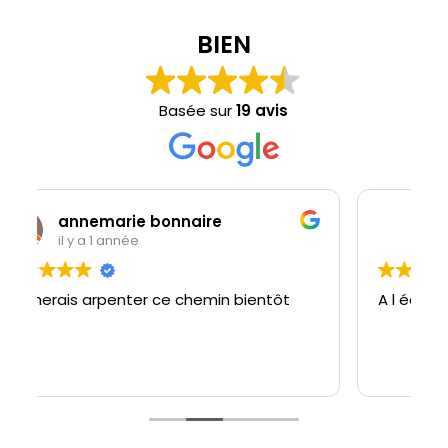
BIEN
Basée sur
19 avis
ie bonnaire
Rahman Paquirim
née
il y a 3 ans
nter ce chemin bientôt
A l écoute