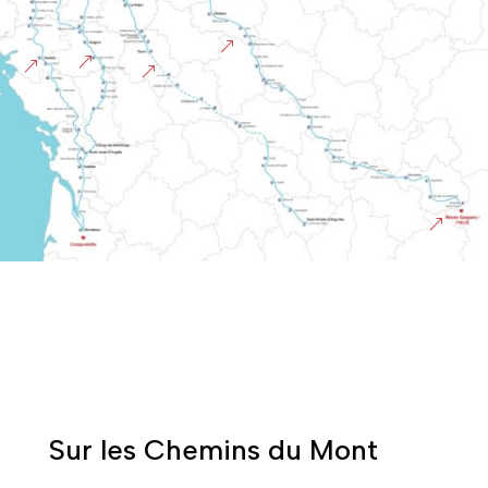
&
&
&
&
&
Sur les Chemins du Mont