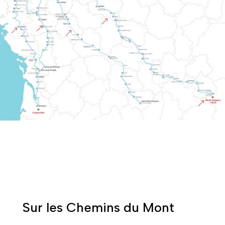
&
&
&
&
&
Sur les Chemins du Mont