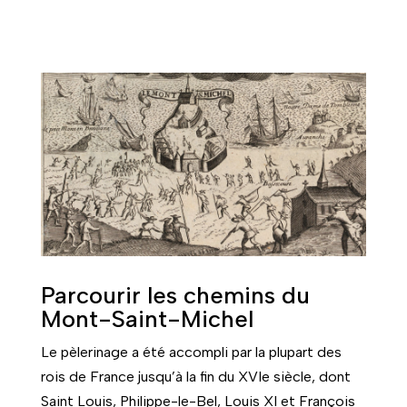
Parcourir les chemins du
Mont-Saint-Michel
Le pèlerinage a été accompli par la plupart des
rois de France jusqu’à la fin du XVIe siècle, dont
Saint Louis, Philippe-le-Bel, Louis XI et François
Ier, et par les plus grands du Royaume. Mais il
était surtout le fait des personnes de condition
modeste et des enfants.
La fin du XIXe siècle vit avec la restauration de
l’abbaye classée Monument historique, le retour
du culte et des pèlerinages à saint Michel.
Devenue un haut lieu du tourisme, la demeure de
l’Archange attire chaque année des millions de
visiteurs.