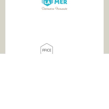
Plan de site
L’association
Histoire
Les chemins
Hébergements
Infos pratiques
Liens utiles
Vos témoignages
Mentions légales
–
Politique de confidentitalité