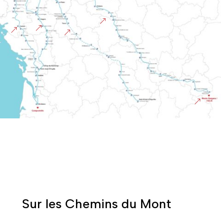
&
&
&
&
&
Sur les Chemins du Mont