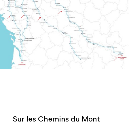
&
&
&
&
&
Sur les Chemins du Mont