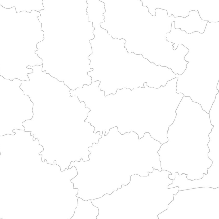
ant paysages littoraux et patrimoine historique.
 les itinéraires vers le Mont.
me breton et chemins de pèlerinage.
aines puis rurales avant d’intégrer les grandes voies historiques.