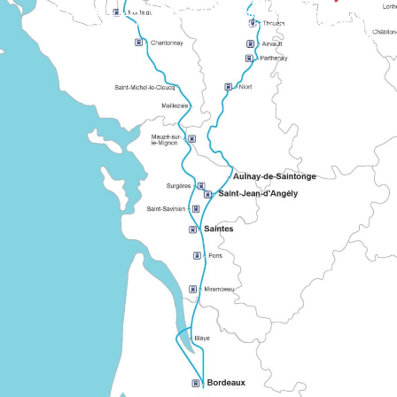
CHEMIN DE L'ATLANTIQUE
Itinéraire européen balisé qui relie plusieurs régions de France vers le Mont ou Saint-Jacques-de-Compostelle. Il illustre l’ancienne coopération entre réseaux historiques de pèlerinage.
CHEMIN D
Chemin « partagé » qui relie Bordeaux aux grands itinérair
Connu sous le nom de « Grand Chemin montois », part de Tour