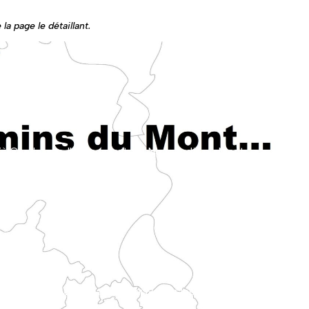
la page le détaillant.
n traversant les vallons du pays de Bray.