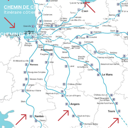
%
CHEMIN DE BARFLEUR
CHEMIN DE CHERBOURG
Débute au port de Barfleur pour s’enfoncer dans l’arrière-pays du Cotentin. Le parcours met en valeur sites naturels méconnus et richesses historiques du département.
Itinéraire côtier normand passant par Lessay, Coutances et Gra
'
CHEMIN DE CAEN O
Parcourt l’ancienne voie romaine de Vieux à Avranches utilisée par les pèlerins depuis avant l’an Mil. Il relie les paysages 
CHEMIN DE SAINT-MALO
Débute à Saint-Malo pour traverser la Bretagne puis rejoindre l
&
&
&
VOIE DES PLANTAGENET