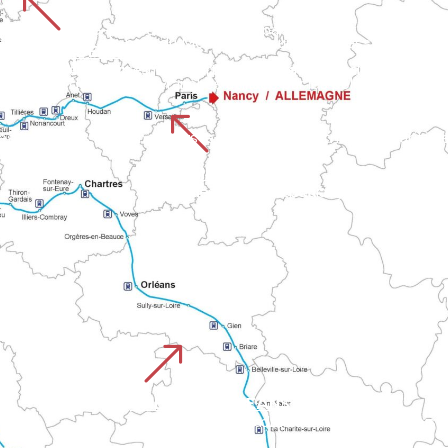
%
nville jusqu’à la baie du Mont. Il offre une progression altern
CHEMIN DE ROUEN
UISTREHAM
S’étend à travers cinq départements normands de la cathédrale de Rouen au château de Falaise. Ce chemin relie grandes villes et campagnes variées avant d’atteindre
du Calvados aux vallées normandes en direction du Mont.
%
es itinéraires normands vers le Mont. Il allie patrimoine mariti
CHEMIN DE PARIS
Part de la capitale pour rejoindre le réseau des chemins normands vers le Mont. Il combine sections urb
&
CHEMIN D'ORLEANS CHARTRES
Relie la vallée de la Loire à la Normandie en passant par la cathédrale de Chartres. Ce trajet traverse Le Perche, les forêts ornaises et le Mortainais.