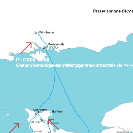
Passer sur une flèche
&
PILGRIM TRAIL
Chemin historique commençant à la cathédrale de Winchester en Angleterre et traversant la campagne anglaise jusqu’à Cherbourg. Il relie ensuite la Normandie au Mont, marquant une ancienne voie de pèlerinage transmanche.
%
&