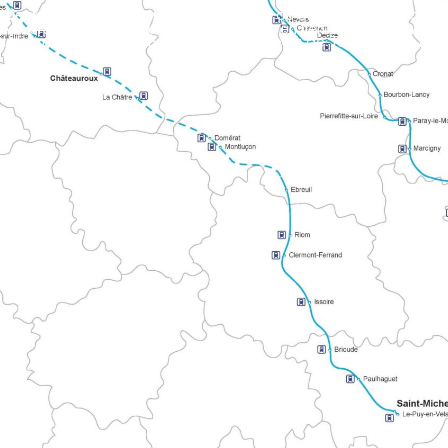
E TOURS
es vers le Mont ou Compostelle. Il met en lien territoires atlant
s via Le Mans et Mayenne. L’itinéraire balisé s’étend dans les Alpes mancelles en direction du Mont.