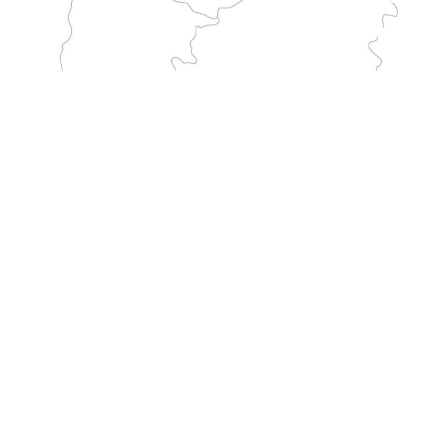
GARGANO
Parcourt l’Italie depuis le sanctuaire de Monte Sant’Angelo jusqu’à la France. Il constitue l’un des plus longs chemins traditionnels de pèlerinage vers le Mont.