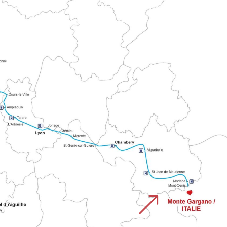
iques et voies religieuses historiques.
&
CHEMIN DU MONTE