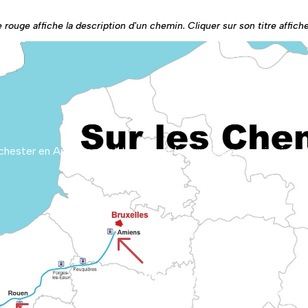
 rouge affiche la description d'un chemin. Cliquer sur son titre affiche 
%
CHEMIN D'AMIENS
Part de la cathédrale d’Amiens, inscrite au patrimoine mondial, pour traverser les plaines picardes. Il rejoint Rouen e