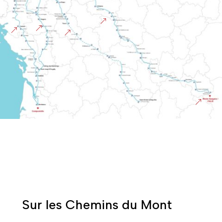
&
&
&
&
&
Sur les Chemins du Mont