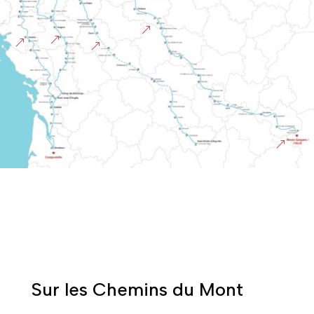
&
&
&
&
&
Sur les Chemins du Mont