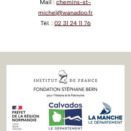
Mail :
chemins-st-
michel@wanadoo.fr
Tél. :
02 31 24 11 76