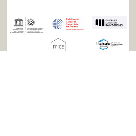
Mapa del sitio
La asociación
Historia
Los caminos
Alojamiento
Información práctica
Enlaces útiles
Sus testimonios