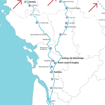
&
&
&
VIA PLANTAGENETA
STRADA DELL'ATLANTICO
Un itinerario europeo segnalato che collega diverse regioni della Francia sul cammino di Santiago de Compostela. Illustra la cooperazione di lunga data tra le reti storiche di pellegrinaggio.
PERCORSO 
Un percorso «condiviso» che collega Bordeaux alle grandi 
Conosciuto come «Grand Chemin montois», parte da Tours via Le Mans e Mayenne. Il percorso segnalato si estende nell