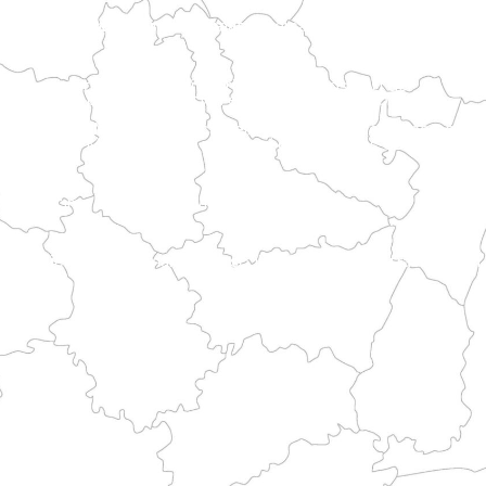
la Piccardia. Raggiunge Rouen attraversando le valli della regione del Bray.
orso alterna paesaggi costieri e patrimonio storico.
variegate prima di raggiungere le vie del Mont.
o marittimo bretone e le vie di pellegrinaggio.
ncipali itinerari storici.