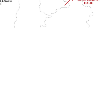
&
STRADA DEL MONTE
GARGANO
Attraversa l'Italia dal santuario di Monte Sant'Angelo fino alla Francia. È una delle più lunghe vie di pellegrinaggio tradizionali al Monte.