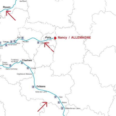
STRADA DI AMIENS
Il percorso inizia dalla cattedrale di Amiens, patrimonio dell'umanità, e attraversa le pianure del
%
er Lessay, Coutances e Granville fino alla baia di Mont. Il perc
CHEMIN DE ROUEN
UISTREHAM
Si estende attraverso cinque dipartimenti della Normandia, dalla cattedrale di Rouen al castello di Falaise. Questo percorso collega grandi città e campagne 
del Calvados con le valli della Normandia sulla via del Mont.
%
 vie della Normandia fino a Mont-Saint-Malo. Unisce il patrimoni
CHEMIN DE PARIS
Parte dalla capitale e si unisce alla rete dei sentieri della Normandia verso il Mont. Combina tratti urbani e rurali prima di unirsi ai pri
&