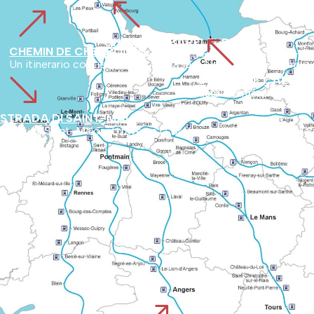
%
&
%
CHEMIN DE BARFLEUR
CHEMIN DE CHERBOURG
Partendo dal porto di Barfleur, l'itinerario si snoda nell'entroterra del Cotentin. L'itinerario mette in evidenza i siti naturali e i tesori storici poco conosciuti del dipartimento.
Un itinerario costiero che attraversa la Normandia passando p
'
CHEMIN DE CAEN O
Segue l'antica strada romana da Vieux ad Avranches, utilizzata dai pellegrini fin da prima dell'anno Mille. Collega i paesaggi 
STRADA DI SAINT-MALO
Parte da Saint-Malo, attraversa la Bretagna e poi si unisce alle