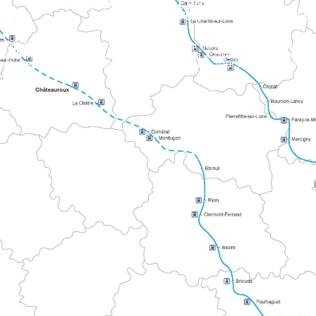
STRADA D'ORLEANS CHARTRES
Collega la Valle della Loira alla Normandia, passando per la Cattedrale di Chartres. Il percorso attraversa Le Perche, le foreste di Orléans e la z
DI VISITA
vie del Monte Bianco e di Compostela. Collega i territori atlant
e Alpi Mancelles verso Le Mont.