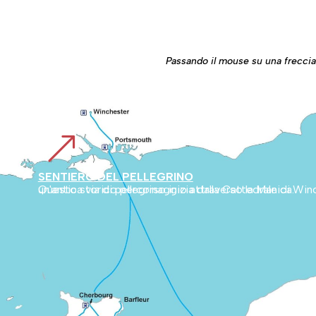
Passando il mouse su una freccia r
&
SENTIERO DEL PELLEGRINO
Questo storico percorso inizia dalla Cattedrale di Winchester, in Inghilterra, e attraversa la campagna inglese fino a Cherbourg. Collega poi la Normandia al Monte Bianco, segnando un'antica via di pellegrinaggio attraverso la Manica.