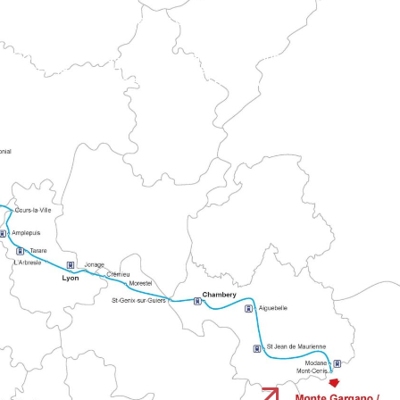
ona di Mortain.
ici con le vie religiose storiche.