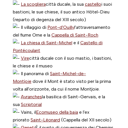
La scogliera
città ducale, la sua
castello
i suoi
bastioni, le sue chiese, il suo antico Hôtel-Dieu
(reparto di degenza del XIII secolo)
Il villaggio di
Pont-d'Ouilly
l'attraversamento
del fiume Orne e la
Cappella di Saint-Roch
La chiesa di Saint-Michel
e il
Castello di
Pontécoulant
Vire
città ducale con il suo mastio, i bastioni,
le chiese e il museo
Il panorama di
Saint-Michel-de-
Montjoie
dove il Mont è stato visto per la prima
volta all'orizzonte, da cui il nome Montjoie.
Avranches
la basilica di Saint-Gervais, e la
sua
Scriptorial
Vains, il
Ecomuseo della baia
e l'ex
priorato
Saint-Léonard
(Cappella del XII secolo)
Geneti
È il punto di convergenza dei Chemins