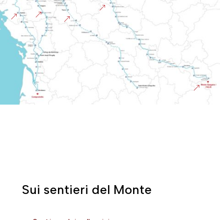
&
&
&
&
&
Sui sentieri del Monte