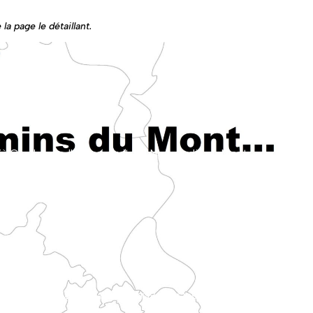
la page le détaillant.
n traversant les vallons du pays de Bray.