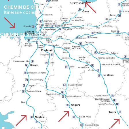
%
CHEMIN DE BARFLEUR
CHEMIN DE CHERBOURG
Débute au port de Barfleur pour s’enfoncer dans l’arrière-pays du Cotentin. Le parcours met en valeur sites naturels méconnus et richesses historiques du département.
Itinéraire côtier normand passant par Lessay, Coutances et Gra
'
CHEMIN DE CAEN O
Parcourt l’ancienne voie romaine de Vieux à Avranches utilisée par les pèlerins depuis avant l’an Mil. Il relie les paysages 
CHEMIN DE SAINT-MALO
Débute à Saint-Malo pour traverser la Bretagne puis rejoindre l
&
&
&
VOIE DES PLANTAGENET