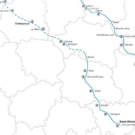
E TOURS
es vers le Mont ou Compostelle. Il met en lien territoires atlant
s via Le Mans et Mayenne. L’itinéraire balisé s’étend dans les Alpes mancelles en direction du Mont.