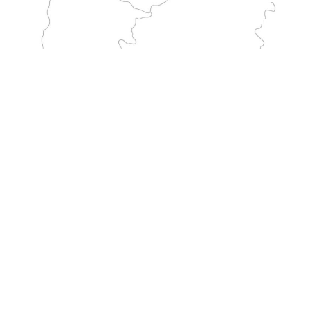
GARGANO
Parcourt l’Italie depuis le sanctuaire de Monte Sant’Angelo jusqu’à la France. Il constitue l’un des plus longs chemins traditionnels de pèlerinage vers le Mont.