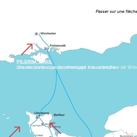
Passer sur une flèche
&
PILGRIM TRAIL
Chemin historique commençant à la cathédrale de Winchester en Angleterre et traversant la campagne anglaise jusqu’à Cherbourg. Il relie ensuite la Normandie au Mont, marquant une ancienne voie de pèlerinage transmanche.
%
&