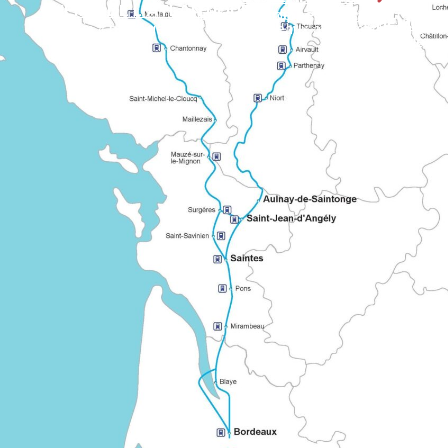
CHEMIN DE L'ATLANTIQUE
Itinéraire européen balisé qui relie plusieurs régions de France vers le Mont ou Saint-Jacques-de-Compostelle. Il illustre l’ancienne coopération entre réseaux historiques de pèlerinage.
CHEMIN D
Chemin « partagé » qui relie Bordeaux aux grands itinérair
Connu sous le nom de « Grand Chemin montois », part de Tour