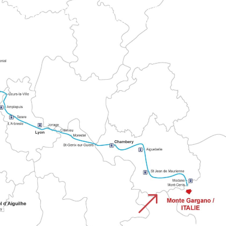
iques et voies religieuses historiques.
&
CHEMIN DU MONTE