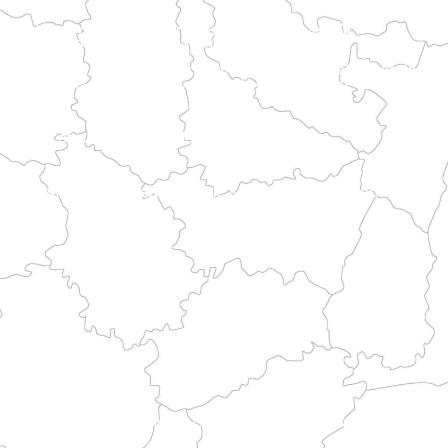
ant paysages littoraux et patrimoine historique.
 les itinéraires vers le Mont.
me breton et chemins de pèlerinage.
aines puis rurales avant d’intégrer les grandes voies historiques.