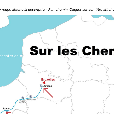
 rouge affiche la description d'un chemin. Cliquer sur son titre affiche 
%
CHEMIN D'AMIENS
Part de la cathédrale d’Amiens, inscrite au patrimoine mondial, pour traverser les plaines picardes. Il rejoint Rouen e