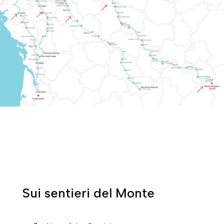
&
&
&
&
&
Sui sentieri del Monte