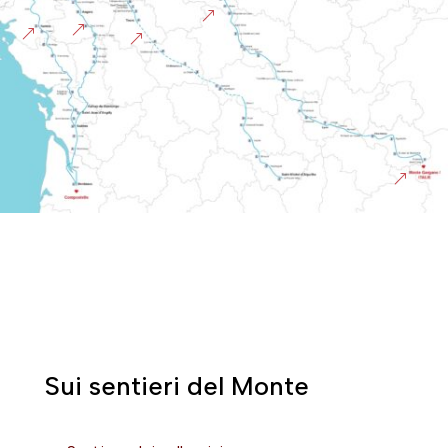
&
&
&
&
&
Sui sentieri del Monte