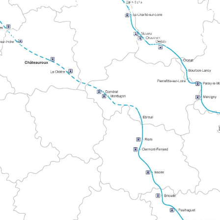
STRADA D'ORLEANS CHARTRES
Collega la Valle della Loira alla Normandia, passando per la Cattedrale di Chartres. Il percorso attraversa Le Perche, le foreste di Orléans e la z
DI VISITA
vie del Monte Bianco e di Compostela. Collega i territori atlant
e Alpi Mancelles verso Le Mont.