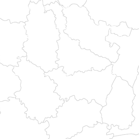
la Piccardia. Raggiunge Rouen attraversando le valli della regione del Bray.
orso alterna paesaggi costieri e patrimonio storico.
variegate prima di raggiungere le vie del Mont.
o marittimo bretone e le vie di pellegrinaggio.
ncipali itinerari storici.