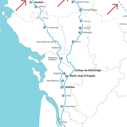
&
&
&
VIA PLANTAGENETA
STRADA DELL'ATLANTICO
Un itinerario europeo segnalato che collega diverse regioni della Francia sul cammino di Santiago de Compostela. Illustra la cooperazione di lunga data tra le reti storiche di pellegrinaggio.
PERCORSO 
Un percorso «condiviso» che collega Bordeaux alle grandi 
Conosciuto come «Grand Chemin montois», parte da Tours via Le Mans e Mayenne. Il percorso segnalato si estende nell