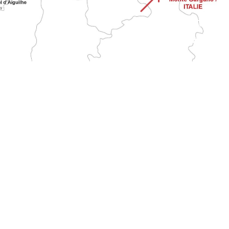
&
STRADA DEL MONTE
GARGANO
Attraversa l'Italia dal santuario di Monte Sant'Angelo fino alla Francia. È una delle più lunghe vie di pellegrinaggio tradizionali al Monte.