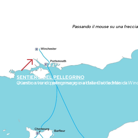
Passando il mouse su una freccia r
&
SENTIERO DEL PELLEGRINO
Questo storico percorso inizia dalla Cattedrale di Winchester, in Inghilterra, e attraversa la campagna inglese fino a Cherbourg. Collega poi la Normandia al Monte Bianco, segnando un'antica via di pellegrinaggio attraverso la Manica.