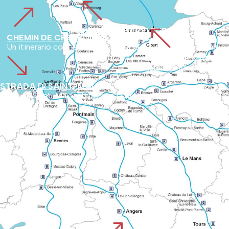
%
&
%
CHEMIN DE BARFLEUR
CHEMIN DE CHERBOURG
Partendo dal porto di Barfleur, l'itinerario si snoda nell'entroterra del Cotentin. L'itinerario mette in evidenza i siti naturali e i tesori storici poco conosciuti del dipartimento.
Un itinerario costiero che attraversa la Normandia passando p
'
CHEMIN DE CAEN O
Segue l'antica strada romana da Vieux ad Avranches, utilizzata dai pellegrini fin da prima dell'anno Mille. Collega i paesaggi 
STRADA DI SAINT-MALO
Parte da Saint-Malo, attraversa la Bretagna e poi si unisce alle