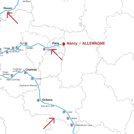
STRADA DI AMIENS
Il percorso inizia dalla cattedrale di Amiens, patrimonio dell'umanità, e attraversa le pianure del
%
er Lessay, Coutances e Granville fino alla baia di Mont. Il perc
CHEMIN DE ROUEN
UISTREHAM
Si estende attraverso cinque dipartimenti della Normandia, dalla cattedrale di Rouen al castello di Falaise. Questo percorso collega grandi città e campagne 
del Calvados con le valli della Normandia sulla via del Mont.
%
 vie della Normandia fino a Mont-Saint-Malo. Unisce il patrimoni
CHEMIN DE PARIS
Parte dalla capitale e si unisce alla rete dei sentieri della Normandia verso il Mont. Combina tratti urbani e rurali prima di unirsi ai pri
&