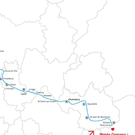
ona di Mortain.
ici con le vie religiose storiche.