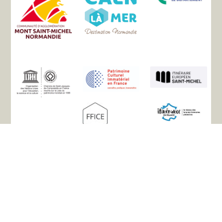
Mappa del sito
L'associazione
La storia
I percorsi
Sistemazione