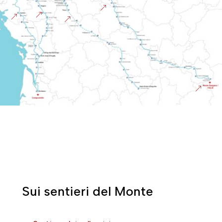
&
&
&
&
&
Sui sentieri del Monte