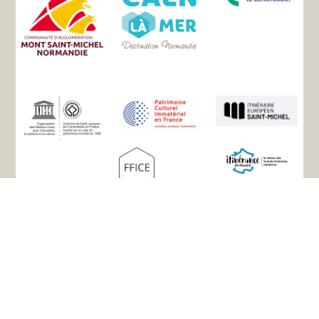
Mappa del sito
L'associazione
La storia
I percorsi
Sistemazione