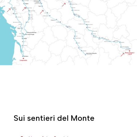
&
&
&
&
&
Sui sentieri del Monte