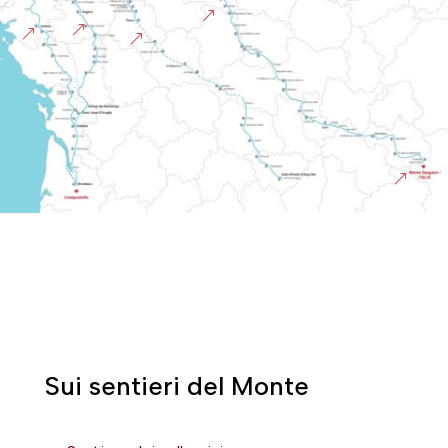
&
&
&
&
&
Sui sentieri del Monte