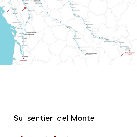
&
&
&
&
&
Sui sentieri del Monte