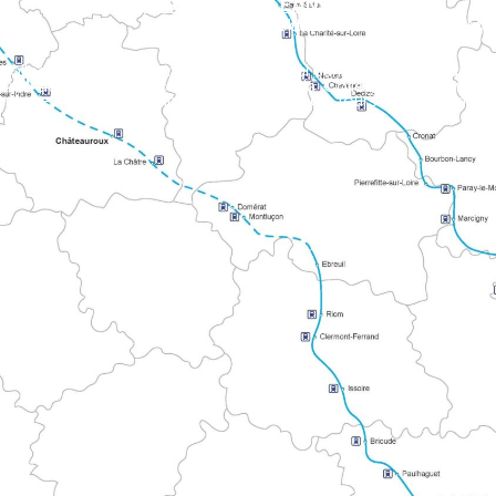
STRADA D'ORLEANS CHARTRES
Collega la Valle della Loira alla Normandia, passando per la Cattedrale di Chartres. Il percorso attraversa Le Perche, le foreste di Orléans e la z
DI VISITA
vie del Monte Bianco e di Compostela. Collega i territori atlant
e Alpi Mancelles verso Le Mont.