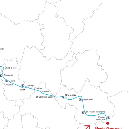
ona di Mortain.
ici con le vie religiose storiche.