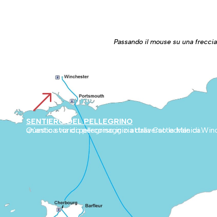
Passando il mouse su una freccia r
&
SENTIERO DEL PELLEGRINO
Questo storico percorso inizia dalla Cattedrale di Winchester, in Inghilterra, e attraversa la campagna inglese fino a Cherbourg. Collega poi la Normandia al Monte Bianco, segnando un'antica via di pellegrinaggio attraverso la Manica.