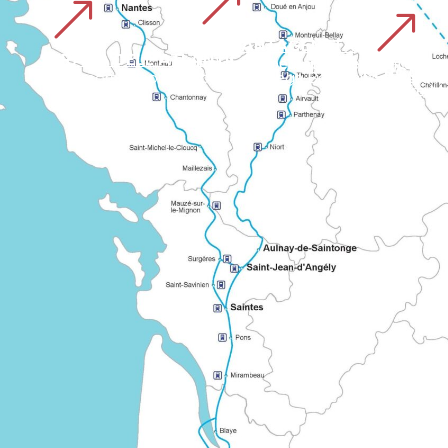
&
&
&
VIA PLANTAGENETA
STRADA DELL'ATLANTICO
Un itinerario europeo segnalato che collega diverse regioni della Francia sul cammino di Santiago de Compostela. Illustra la cooperazione di lunga data tra le reti storiche di pellegrinaggio.
PERCORSO 
Un percorso «condiviso» che collega Bordeaux alle grandi 
Conosciuto come «Grand Chemin montois», parte da Tours via Le Mans e Mayenne. Il percorso segnalato si estende nell