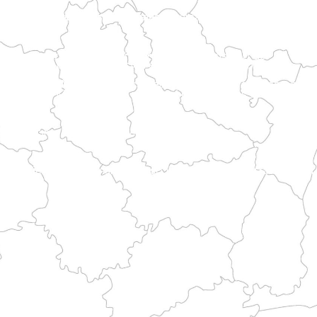
la Piccardia. Raggiunge Rouen attraversando le valli della regione del Bray.
orso alterna paesaggi costieri e patrimonio storico.
variegate prima di raggiungere le vie del Mont.
o marittimo bretone e le vie di pellegrinaggio.
ncipali itinerari storici.