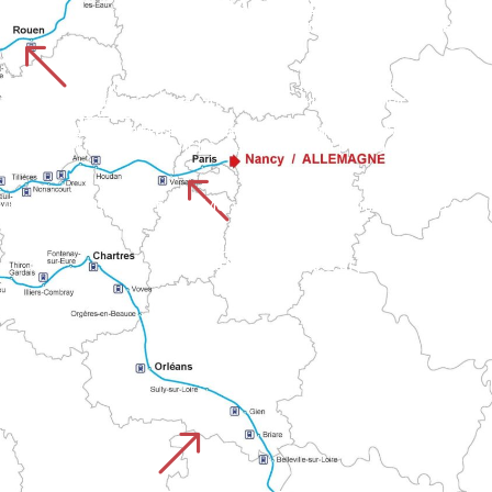
STRADA DI AMIENS
Il percorso inizia dalla cattedrale di Amiens, patrimonio dell'umanità, e attraversa le pianure del
%
er Lessay, Coutances e Granville fino alla baia di Mont. Il perc
CHEMIN DE ROUEN
UISTREHAM
Si estende attraverso cinque dipartimenti della Normandia, dalla cattedrale di Rouen al castello di Falaise. Questo percorso collega grandi città e campagne 
del Calvados con le valli della Normandia sulla via del Mont.
%
 vie della Normandia fino a Mont-Saint-Malo. Unisce il patrimoni
CHEMIN DE PARIS
Parte dalla capitale e si unisce alla rete dei sentieri della Normandia verso il Mont. Combina tratti urbani e rurali prima di unirsi ai pri
&