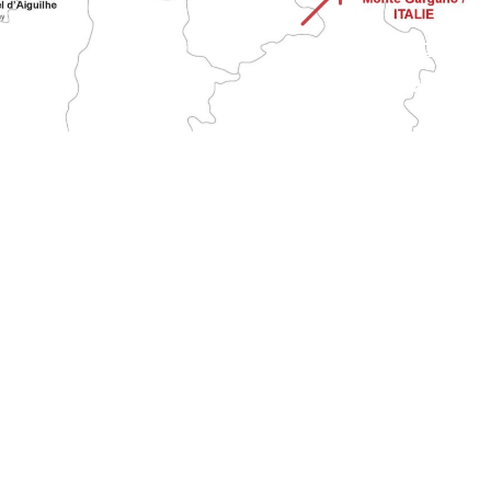
&
STRADA DEL MONTE
GARGANO
Attraversa l'Italia dal santuario di Monte Sant'Angelo fino alla Francia. È una delle più lunghe vie di pellegrinaggio tradizionali al Monte.