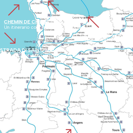
%
&
%
CHEMIN DE BARFLEUR
CHEMIN DE CHERBOURG
Partendo dal porto di Barfleur, l'itinerario si snoda nell'entroterra del Cotentin. L'itinerario mette in evidenza i siti naturali e i tesori storici poco conosciuti del dipartimento.
Un itinerario costiero che attraversa la Normandia passando p
'
CHEMIN DE CAEN O
Segue l'antica strada romana da Vieux ad Avranches, utilizzata dai pellegrini fin da prima dell'anno Mille. Collega i paesaggi 
STRADA DI SAINT-MALO
Parte da Saint-Malo, attraversa la Bretagna e poi si unisce alle