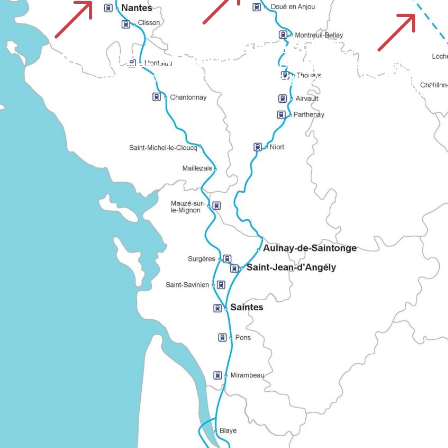
&
&
&
VIA PLANTAGENETA
STRADA DELL'ATLANTICO
Un itinerario europeo segnalato che collega diverse regioni della Francia sul cammino di Santiago de Compostela. Illustra la cooperazione di lunga data tra le reti storiche di pellegrinaggio.
PERCORSO 
Un percorso «condiviso» che collega Bordeaux alle grandi 
Conosciuto come «Grand Chemin montois», parte da Tours via Le Mans e Mayenne. Il percorso segnalato si estende nell