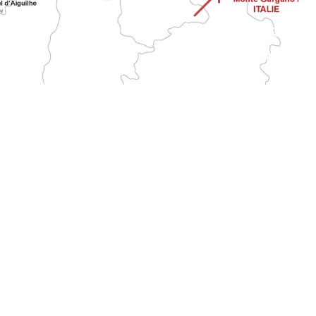
&
STRADA DEL MONTE
GARGANO
Attraversa l'Italia dal santuario di Monte Sant'Angelo fino alla Francia. È una delle più lunghe vie di pellegrinaggio tradizionali al Monte.