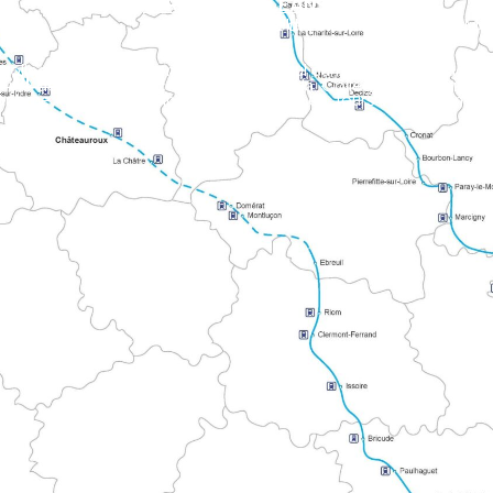
STRADA D'ORLEANS CHARTRES
Collega la Valle della Loira alla Normandia, passando per la Cattedrale di Chartres. Il percorso attraversa Le Perche, le foreste di Orléans e la z
DI VISITA
vie del Monte Bianco e di Compostela. Collega i territori atlant
e Alpi Mancelles verso Le Mont.