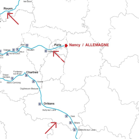
STRADA DI AMIENS
Il percorso inizia dalla cattedrale di Amiens, patrimonio dell'umanità, e attraversa le pianure del
%
er Lessay, Coutances e Granville fino alla baia di Mont. Il perc
CHEMIN DE ROUEN
UISTREHAM
Si estende attraverso cinque dipartimenti della Normandia, dalla cattedrale di Rouen al castello di Falaise. Questo percorso collega grandi città e campagne 
del Calvados con le valli della Normandia sulla via del Mont.
%
 vie della Normandia fino a Mont-Saint-Malo. Unisce il patrimoni
CHEMIN DE PARIS
Parte dalla capitale e si unisce alla rete dei sentieri della Normandia verso il Mont. Combina tratti urbani e rurali prima di unirsi ai pri
&