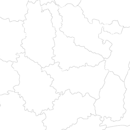
la Piccardia. Raggiunge Rouen attraversando le valli della regione del Bray.
orso alterna paesaggi costieri e patrimonio storico.
variegate prima di raggiungere le vie del Mont.
o marittimo bretone e le vie di pellegrinaggio.
ncipali itinerari storici.