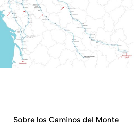
&
&
&
&
&
Sobre los Caminos del Monte