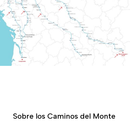
&
&
&
&
&
Sobre los Caminos del Monte