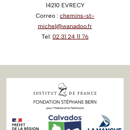
14210 EVRECY
Correo :
chemins-st-
michel@wanadoo.fr
Tel:
02 31 24 11 76