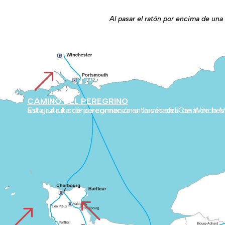
Al pasar el ratón por encima de una 
&
CAMINO DEL PEREGRINO
Esta ruta histórica comienza en la catedral de Winchester (Inglaterra) y discurre por la campiña inglesa hasta Cherburgo. Después une Normandía con el Mont Blanc, marcando una antigua ruta de peregrinación a travé
%
&