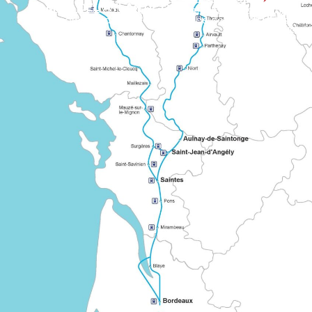
CAMINO DEL ATLÁNTICO
Ruta europea señalizada que une varias regiones de Francia en el camino de Santiago de Compostela. Ilustra la larga cooperación entre redes históricas de peregrinación.
CHEMIN D
Ruta «compartida» que une Burdeos con las grandes rutas 
Conocido como el «Grand Chemin montois», sale de Tours por Le Mans y Mayenne.