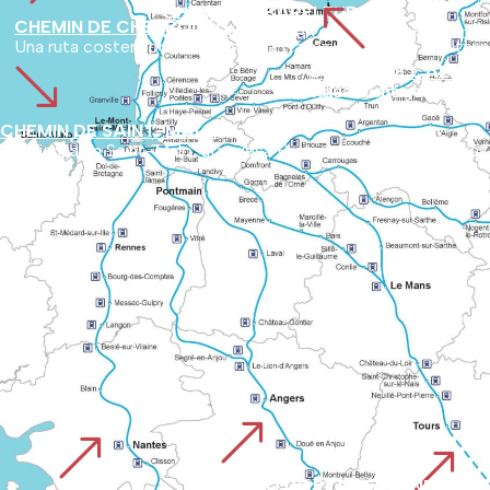
%
CHEMIN DE BARFLEUR
CHEMIN DE CHERBOURG
Con salida del puerto de Barfleur, la ruta recorre el interior de Cotentin. La ruta pone de relieve los parajes naturales poco conocidos y los tesoros históricos del departamento.
Una ruta costera por Normandía a través de Lessay, Coutances
'
CHEMIN DE CAEN O
Sigue la antigua calzada romana de Vieux a Avranches, utilizada por los peregrinos desde antes del año 1000. Enlaza los 
CHEMIN DE SAINT-MALO
Comienza en Saint-Malo, atraviesa Bretaña y se une a las ruta
&
&
&
CAMINO DE PLANTAGENET