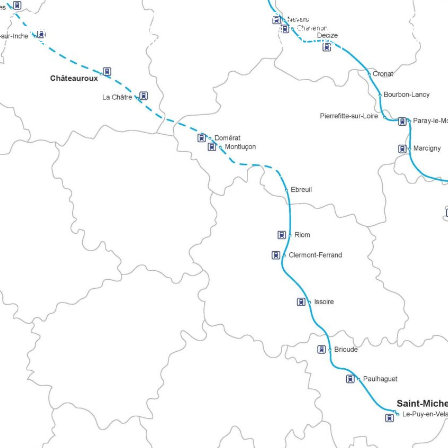
E TOURS
del Mont Blanc y Compostela. Une los territorios atlánticos con
 La ruta señalizada se adentra en los Alpes Mancelles en dirección a Le Mont.