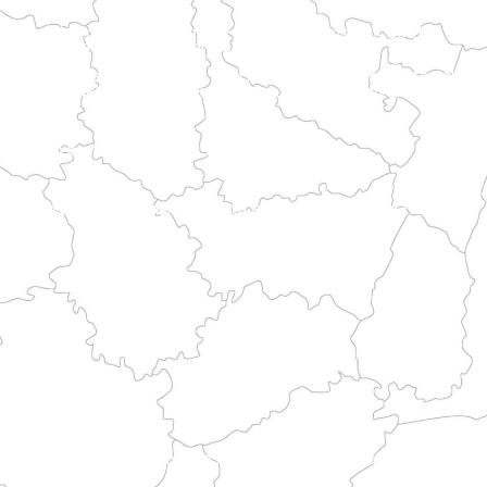
osteros y patrimonio histórico.
 de llegar a las rutas del Mont.
rítimo bretón y las rutas de peregrinación.
y rurales antes de unirse a las grandes rutas históricas.