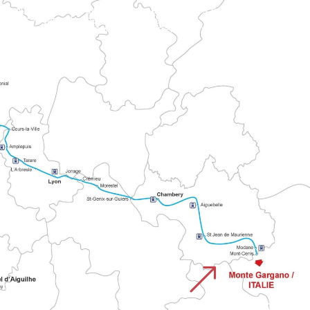
 las rutas religiosas históricas.
&
CAMINO DEL MONTE