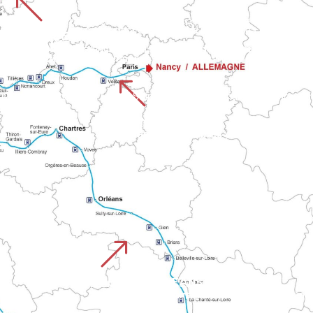
%
 y Granville hasta la bahía de Mont. La ruta alterna paisajes c
CHEMIN DE ROUEN
UISTREHAM
Se extiende por cinco departamentos de Normandía, desde la catedral de Ruán hasta el castillo de Falaise. Esta ruta enlaza grandes ciudades y paisajes variados antes
paisajes de Calvados con los valles normandos camino del Mont.
%
s normandas hasta el Mont-Saint-Malo. Combina el patrimonio ma
CAMINO DE PARÍS
Comienza en la capital y se une a la red de senderos de Normandía hasta el Monte. Combina tramos urbanos 
&
CHEMIN D'ORLEANS CHARTRES
Une el valle del Loira con Normandía, pasando por la catedral de Chartres. La ruta pasa por Le Perche, los bosques de Orleans y la zona de Mortain.