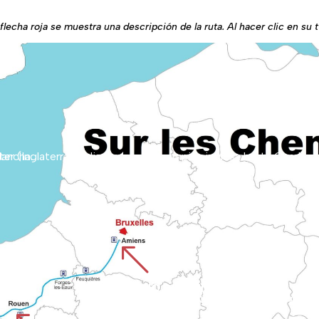
flecha roja se muestra una descripción de la ruta. Al hacer clic en su t
s del Canal de la Mancha.
%
CAMINO DE AMIENS
La ruta comienza en la catedral de Amiens, Patrimonio de la Humanidad, y atraviesa las llanuras de Picar