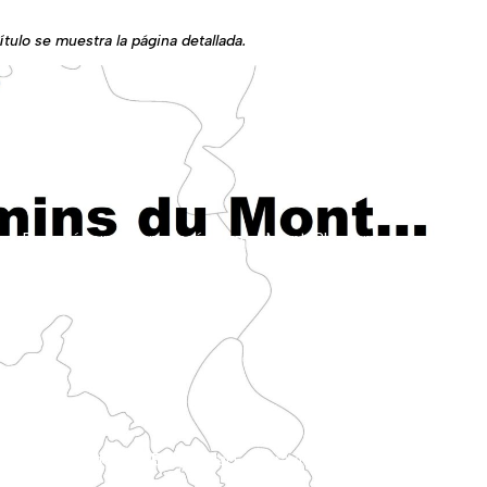
ítulo se muestra la página detallada.
día. Llega a Ruán atravesando los valles de la región de Bray.