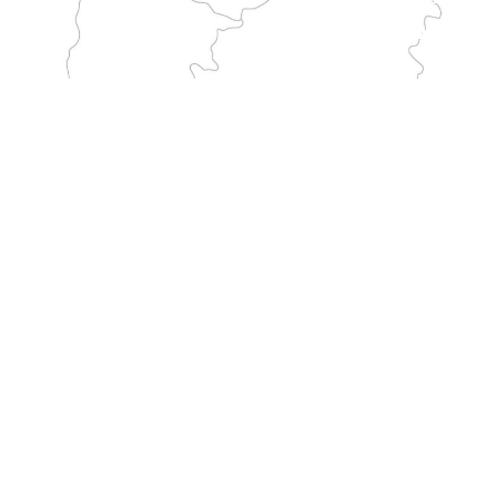
GARGANO
Atraviesa Italia desde el santuario de Monte Sant'Angelo hasta Francia. Es una de las rutas tradicionales de peregrinación al Monte más largas.