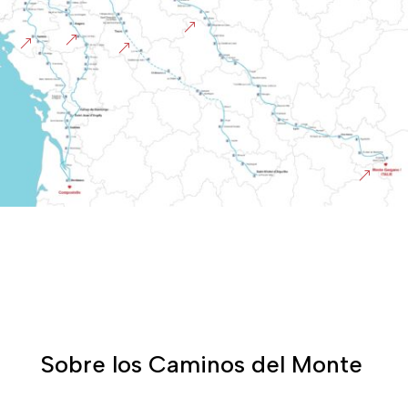
&
&
&
&
&
Sobre los Caminos del Monte