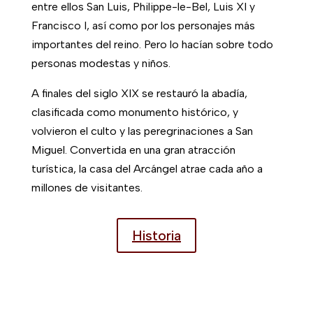
Caminando por los senderos
de
Mont-Saint-Michel
La peregrinación fue realizada por la mayoría de
los reyes de Francia hasta finales del siglo XVI,
entre ellos San Luis, Philippe-le-Bel, Luis XI y
Francisco I, así como por los personajes más
importantes del reino. Pero lo hacían sobre todo
personas modestas y niños.
A finales del siglo XIX se restauró la abadía,
clasificada como monumento histórico, y
volvieron el culto y las peregrinaciones a San
Miguel. Convertida en una gran atracción
turística, la casa del Arcángel atrae cada año a