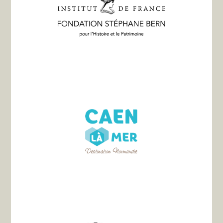
Asociación Les Chemins du
Mont-Saint-Michel
3 rue d'Yverdon
14210 EVRECY
Correo :
chemins-st-
michel@wanadoo.fr
Tel:
02 31 24 11 76