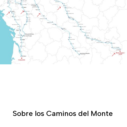
&
&
&
&
&
Sobre los Caminos del Monte