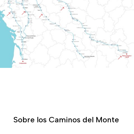
&
&
&
&
&
Sobre los Caminos del Monte