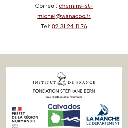
Correo :
chemins-st-
michel@wanadoo.fr
Tel:
02 31 24 11 76