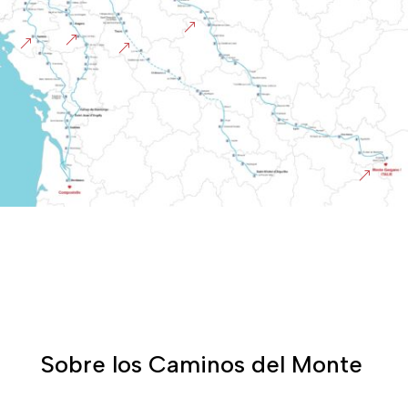
&
&
&
&
&
Sobre los Caminos del Monte