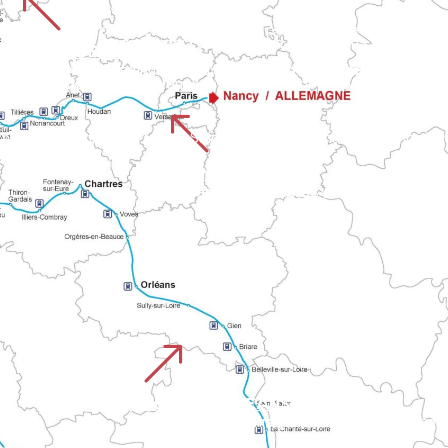
%
 y Granville hasta la bahía de Mont. La ruta alterna paisajes c
CHEMIN DE ROUEN
UISTREHAM
Se extiende por cinco departamentos de Normandía, desde la catedral de Ruán hasta el castillo de Falaise. Esta ruta enlaza grandes ciudades y paisajes variados antes
paisajes de Calvados con los valles normandos camino del Mont.
%
s normandas hasta el Mont-Saint-Malo. Combina el patrimonio ma
CAMINO DE PARÍS
Comienza en la capital y se une a la red de senderos de Normandía hasta el Monte. Combina tramos urbanos 
&
CHEMIN D'ORLEANS CHARTRES
Une el valle del Loira con Normandía, pasando por la catedral de Chartres. La ruta pasa por Le Perche, los bosques de Orleans y la zona de Mortain.