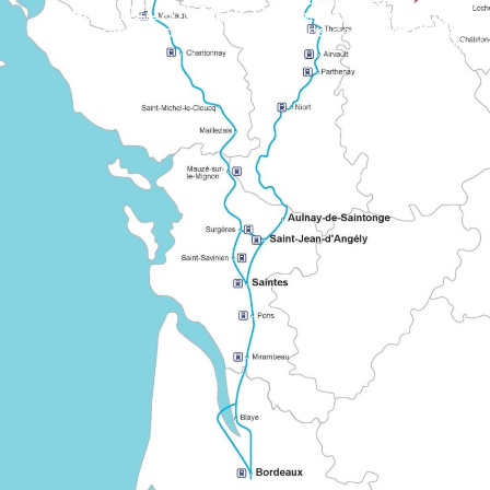
CAMINO DEL ATLÁNTICO
Ruta europea señalizada que une varias regiones de Francia en el camino de Santiago de Compostela. Ilustra la larga cooperación entre redes históricas de peregrinación.
CHEMIN D
Ruta «compartida» que une Burdeos con las grandes rutas 
Conocido como el «Grand Chemin montois», sale de Tours por Le Mans y Mayenne.