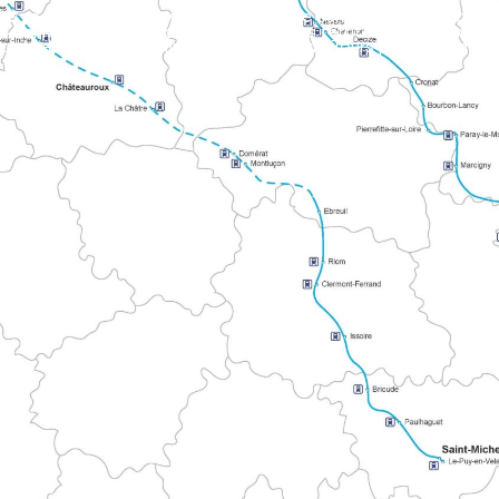
E TOURS
del Mont Blanc y Compostela. Une los territorios atlánticos con
 La ruta señalizada se adentra en los Alpes Mancelles en dirección a Le Mont.