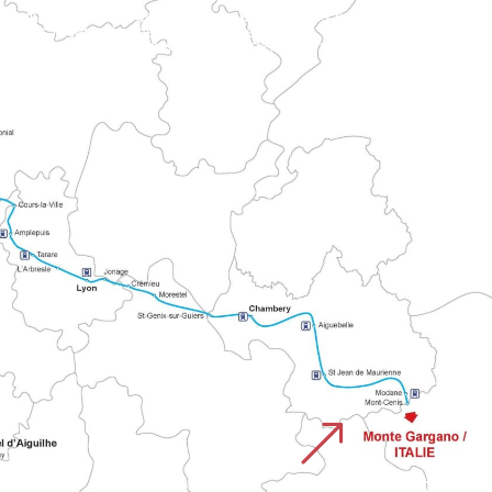
 las rutas religiosas históricas.
&
CAMINO DEL MONTE