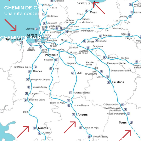
%
CHEMIN DE BARFLEUR
CHEMIN DE CHERBOURG
Con salida del puerto de Barfleur, la ruta recorre el interior de Cotentin. La ruta pone de relieve los parajes naturales poco conocidos y los tesoros históricos del departamento.
Una ruta costera por Normandía a través de Lessay, Coutances
'
CHEMIN DE CAEN O
Sigue la antigua calzada romana de Vieux a Avranches, utilizada por los peregrinos desde antes del año 1000. Enlaza los 
CHEMIN DE SAINT-MALO
Comienza en Saint-Malo, atraviesa Bretaña y se une a las ruta
&
&
&
CAMINO DE PLANTAGENET