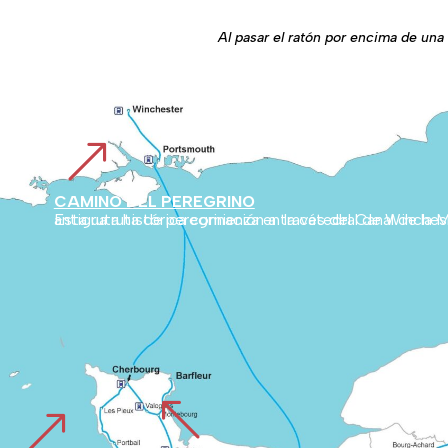
Al pasar el ratón por encima de una 
&
CAMINO DEL PEREGRINO
Esta ruta histórica comienza en la catedral de Winchester (Inglaterra) y discurre por la campiña inglesa hasta Cherburgo. Después une Normandía con el Mont Blanc, marcando una antigua ruta de peregrinación a travé
%
&