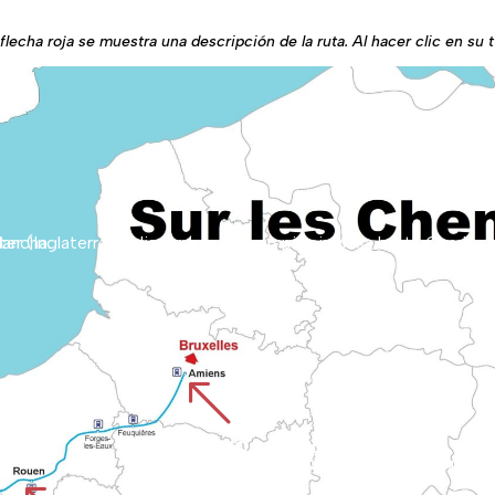
flecha roja se muestra una descripción de la ruta. Al hacer clic en su t
s del Canal de la Mancha.
%
CAMINO DE AMIENS
La ruta comienza en la catedral de Amiens, Patrimonio de la Humanidad, y atraviesa las llanuras de Picar