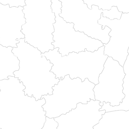
osteros y patrimonio histórico.
 de llegar a las rutas del Mont.
rítimo bretón y las rutas de peregrinación.
y rurales antes de unirse a las grandes rutas históricas.