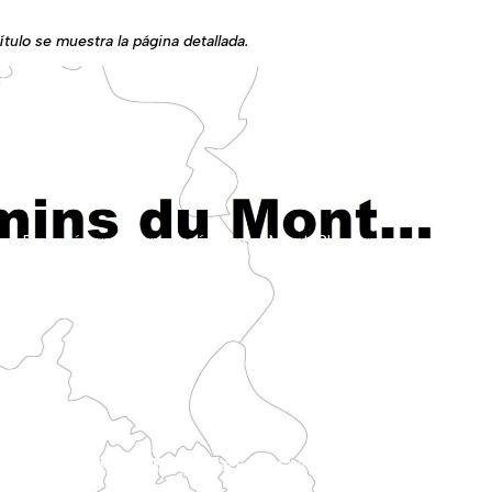
ítulo se muestra la página detallada.
día. Llega a Ruán atravesando los valles de la región de Bray.