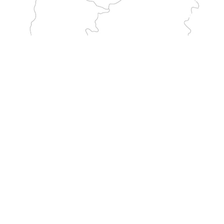
GARGANO
Atraviesa Italia desde el santuario de Monte Sant'Angelo hasta Francia. Es una de las rutas tradicionales de peregrinación al Monte más largas.