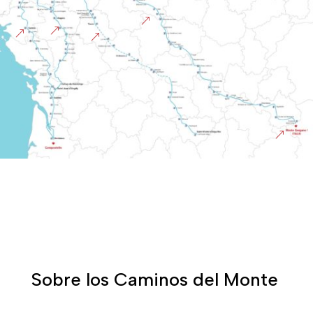
&
&
&
&
&
Sobre los Caminos del Monte