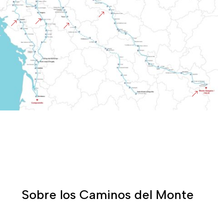
&
&
&
&
&
Sobre los Caminos del Monte