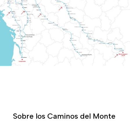
&
&
&
&
&
Sobre los Caminos del Monte