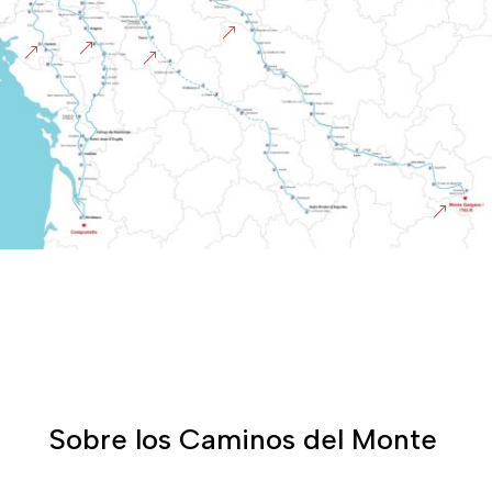
&
&
&
&
&
Sobre los Caminos del Monte