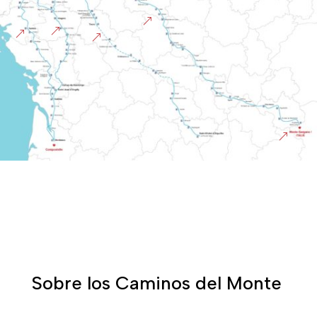
&
&
&
&
&
Sobre los Caminos del Monte