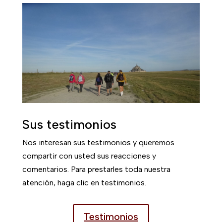
Asociación Les Chemins du
Mont-Saint-Michel
3 rue d'Yverdon
14210 EVRECY
Correo :
chemins-st-
michel@wanadoo.fr
Tel:
02 31 24 11 76