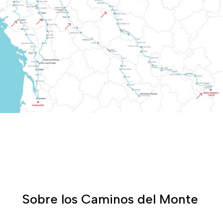
&
&
&
&
&
Sobre los Caminos del Monte