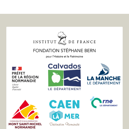
Mapa del sitio
La asociación
Historia
Los caminos
Alojamiento
Información práctica
Enlaces útiles
Sus testimonios
Información jurídica
-
Política de confidencialidad