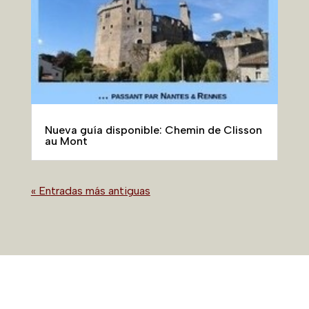
Caminando por los senderos
de
Mont-Saint-Michel
La peregrinación fue realizada por la mayoría de
los reyes de Francia hasta finales del siglo XVI,
entre ellos San Luis, Philippe-le-Bel, Luis XI y
Francisco I, así como por los personajes más
importantes del reino. Pero lo hacían sobre todo
personas modestas y niños.
A finales del siglo XIX se restauró la abadía,
clasificada como monumento histórico, y
volvieron el culto y las peregrinaciones a San
Miguel. Convertida en una gran atracción
turística, la casa del Arcángel atrae cada año a