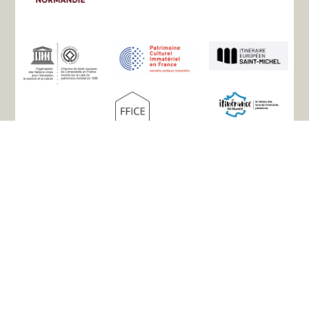
Sitemap
Der Verein
Geschichte
Die Wege
Unterkünfte
Praktische Infos
Nützliche Links
Ihre Erfahrungsberichte