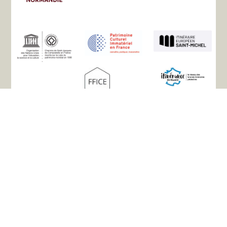
Sitemap
Der Verein
Geschichte
Die Wege
Unterkünfte
Praktische Infos
Nützliche Links
Ihre Erfahrungsberichte