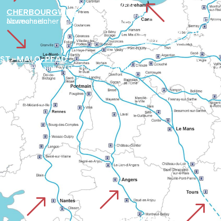
%
BARFLEURWEG
CHERBOURGWEG
Beginnt am Hafen von Barfleur und führt in das Hinterland von Cotentin. Die Route hebt unbekannte Naturgebiete und den historischen Reichtum des Departements hervor.
Normannischer Küstenweg über Lessay, Coutances und Granville bis zur Bucht von Le Mont. Er bietet ein Vorankommen, bei dem sich Küstenlandschaften und historisches Erbe abwechseln.
'
CHEMIN DE CAEN O
Führt über den alten Römerweg von Vieux nach Avranches, der schon vo
ST.-MALO-PFAD
Beginnt in Saint-Malo, führt durch die Bretagne und schließt
&
&
&
PLANTAGENETWEG