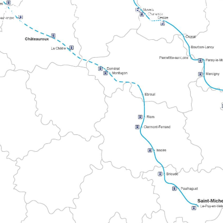
schaulicht die alte Zusammenarbeit zwischen historischen Pilgernetzwerken.
 TÜRMEN
outen nach Mont oder Compostela. Er verbindet die atlantisc
nte Weg beginnt in Tours und führt über Le Mans und Mayenne. Die ausgeschilderte Route erstreckt sich in den Alpes mancelles in Richtung Le Mont.