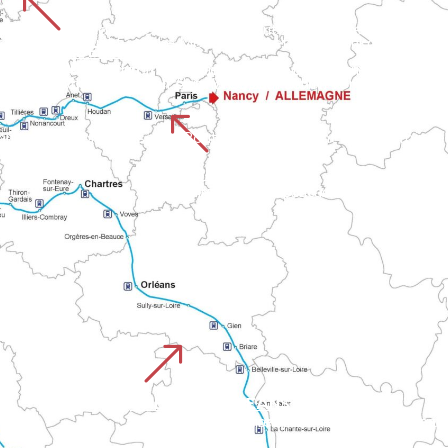
%
CHEMIN DE ROUEN
UISTREHAM
Erstreckt sich durch fünf normannische Departements von der Kathedrale von Rouen bis zum Schloss von Falaise. Dieser Weg ver
r dem Jahr 1000 von Pilgern genutzt wurde. Er verbindet die Landschaften des Calvados mit den normannischen Tälern auf dem Weg zum Mont.
%
 dann an die normannischen Routen nach Le Mont an. Er verbind
PARISER WEG
Geht von der Hauptstadt aus und schließt an das Netz der normannischen Wege nach Le Mont an. Er kombiniert städtische und dann ländliche Abschnitte, bevor er in die großen historischen Wege integriert wird.
&
CHEMIN D'ORLEANS CHARTRES
Verbindet das Loiretal mit der Normandie und führt an der Kathedrale von Chartres vorbei. Diese Strecke führt durch Le Pe