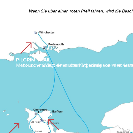
Wenn Sie über einen roten Pfeil fahren, wird die Bes
&
PILGRIM TRAIL
Historischer Weg, der an der Kathedrale von Winchester in England beginnt und durch die englische Landschaft bis nach Cherbourg führt. Er verbindet dann die Normandie mit dem Mont und markiert einen alten Pilger
%
&