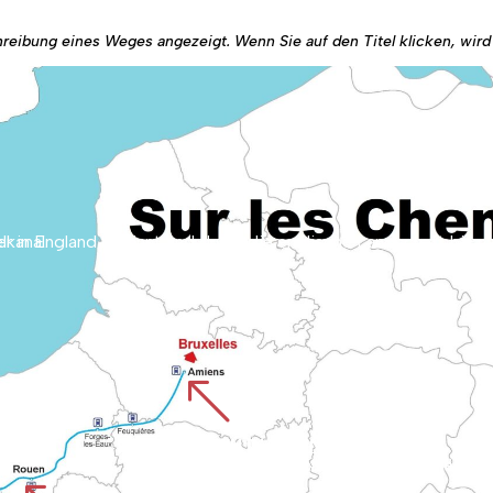
chreibung eines Weges angezeigt. Wenn Sie auf den Titel klicken, wir
weg über den Ärmelkanal.
%
CHEMIN D'AMIENS
Beginnt bei der Kathedrale von Amiens, die zum Weltkulturerbe gehört, und führt durch die Ebene