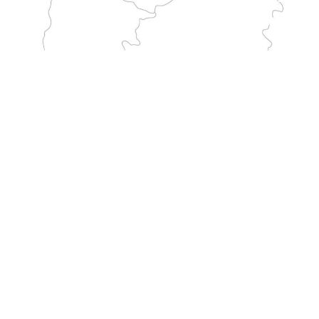
WEG
Führt durch Italien vom Heiligtum in Monte Sant'Angelo bis nach Frankreich. Er ist einer der längsten traditionellen Pilgerwege zum Monte.