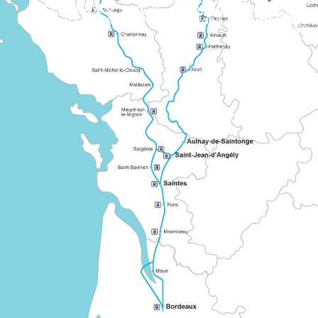
ATLANTIKWEG
Markierte europäische Route, die mehrere Regionen Frankreichs in Richtung Mont oder Santiago de Compostela verbindet. Er veran
WEG VON
Der «geteilte» Weg verbindet Bordeaux mit den großen R
Der als «Grand Chemin Montois» bekan