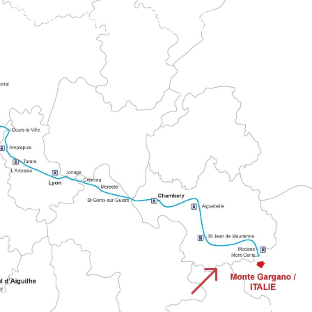
hen Gebiete mit den historischen religiösen Wegen.
&
MONTE GARGANO