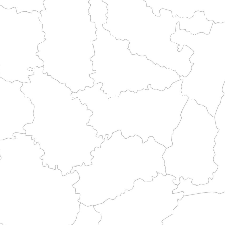
bindet große Städte und abwechslungsreiche Landschaften, bevor er die Routen zum Berg erreicht.
et das maritime Erbe der Bretagne mit Pilgerwegen.
rche, die Wälder von Ornais und Mortainais.