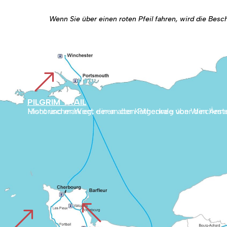
Wenn Sie über einen roten Pfeil fahren, wird die Bes
&
PILGRIM TRAIL
Historischer Weg, der an der Kathedrale von Winchester in England beginnt und durch die englische Landschaft bis nach Cherbourg führt. Er verbindet dann die Normandie mit dem Mont und markiert einen alten Pilger
%
&