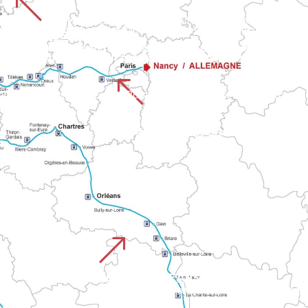
%
CHEMIN DE ROUEN
UISTREHAM
Erstreckt sich durch fünf normannische Departements von der Kathedrale von Rouen bis zum Schloss von Falaise. Dieser Weg ver
r dem Jahr 1000 von Pilgern genutzt wurde. Er verbindet die Landschaften des Calvados mit den normannischen Tälern auf dem Weg zum Mont.
%
 dann an die normannischen Routen nach Le Mont an. Er verbind
PARISER WEG
Geht von der Hauptstadt aus und schließt an das Netz der normannischen Wege nach Le Mont an. Er kombiniert städtische und dann ländliche Abschnitte, bevor er in die großen historischen Wege integriert wird.
&
CHEMIN D'ORLEANS CHARTRES
Verbindet das Loiretal mit der Normandie und führt an der Kathedrale von Chartres vorbei. Diese Strecke führt durch Le Pe