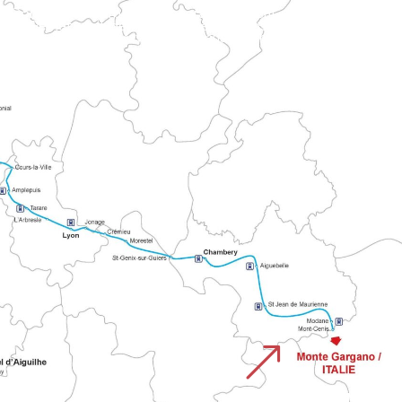
hen Gebiete mit den historischen religiösen Wegen.
&
MONTE GARGANO