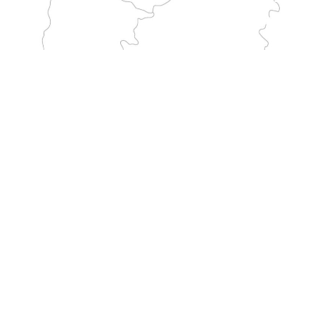
WEG
Führt durch Italien vom Heiligtum in Monte Sant'Angelo bis nach Frankreich. Er ist einer der längsten traditionellen Pilgerwege zum Monte.