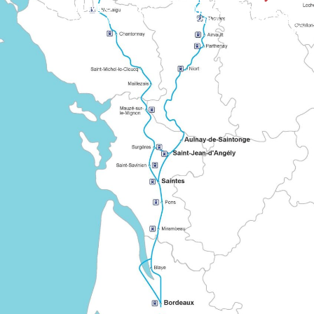
ATLANTIKWEG
Markierte europäische Route, die mehrere Regionen Frankreichs in Richtung Mont oder Santiago de Compostela verbindet. Er veran
WEG VON
Der «geteilte» Weg verbindet Bordeaux mit den großen R
Der als «Grand Chemin Montois» bekan