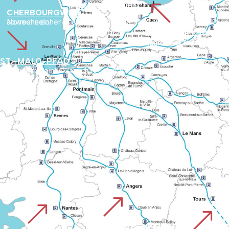
%
BARFLEURWEG
CHERBOURGWEG
Beginnt am Hafen von Barfleur und führt in das Hinterland von Cotentin. Die Route hebt unbekannte Naturgebiete und den historischen Reichtum des Departements hervor.
Normannischer Küstenweg über Lessay, Coutances und Granville bis zur Bucht von Le Mont. Er bietet ein Vorankommen, bei dem sich Küstenlandschaften und historisches Erbe abwechseln.
'
CHEMIN DE CAEN O
Führt über den alten Römerweg von Vieux nach Avranches, der schon vo
ST.-MALO-PFAD
Beginnt in Saint-Malo, führt durch die Bretagne und schließt
&
&
&
PLANTAGENETWEG