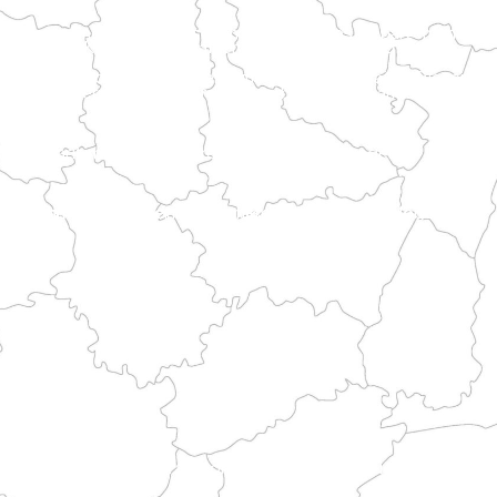
bindet große Städte und abwechslungsreiche Landschaften, bevor er die Routen zum Berg erreicht.
et das maritime Erbe der Bretagne mit Pilgerwegen.
rche, die Wälder von Ornais und Mortainais.