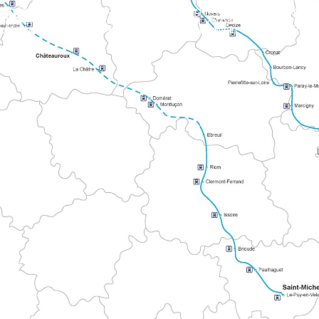
schaulicht die alte Zusammenarbeit zwischen historischen Pilgernetzwerken.
 TÜRMEN
outen nach Mont oder Compostela. Er verbindet die atlantisc
nte Weg beginnt in Tours und führt über Le Mans und Mayenne. Die ausgeschilderte Route erstreckt sich in den Alpes mancelles in Richtung Le Mont.