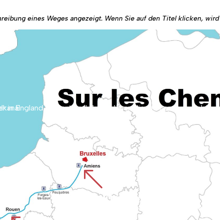
chreibung eines Weges angezeigt. Wenn Sie auf den Titel klicken, wir
weg über den Ärmelkanal.
%
CHEMIN D'AMIENS
Beginnt bei der Kathedrale von Amiens, die zum Weltkulturerbe gehört, und führt durch die Ebene