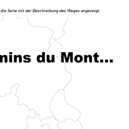
d die Seite mit der Beschreibung des Weges angezeigt.
n der Picardie. Er erreicht Rouen, indem er die Täler des Pays de Bray durchquert.