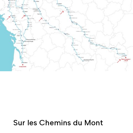
&
&
&
&
&
Sur les Chemins du Mont