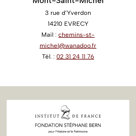
Mont-Saint-Michel
3 rue d’Yverdon
14210 EVRECY
Mail :
chemins-st-
michel@wanadoo.fr
Tél. :
02 31 24 11 76