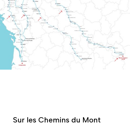
&
&
&
&
&
Sur les Chemins du Mont